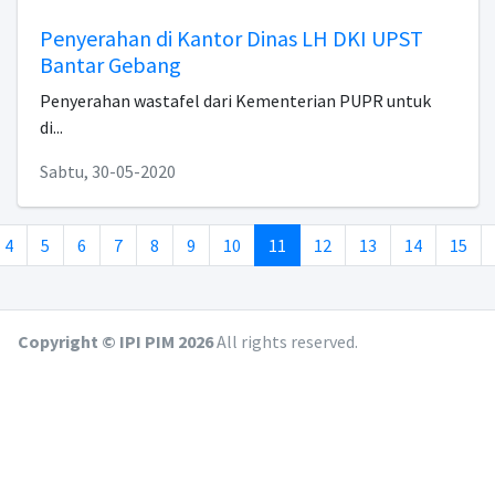
Penyerahan di Kantor Dinas LH DKI UPST
Bantar Gebang
Penyerahan wastafel dari Kementerian PUPR untuk
di...
Sabtu, 30-05-2020
(current)
4
5
6
7
8
9
10
11
12
13
14
15
Copyright © IPI PIM
2026
All rights reserved.