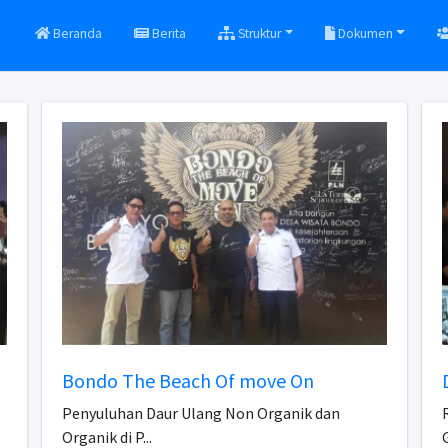
Beranda
Berita
Struktur
Dokumen
Bondo The Beach Of move On
Penyuluhan Daur Ulang Non Organik dan
Organik di P...
G