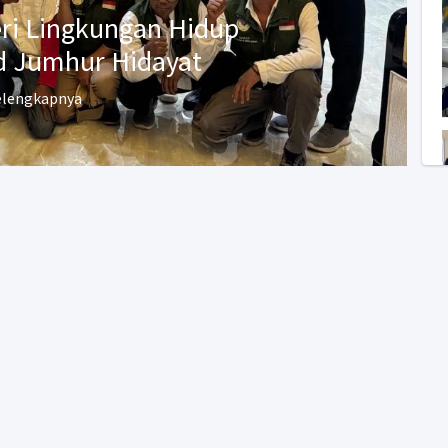
ri Lingkungan Hidup
Jumhur Hidayat
elengkapnya