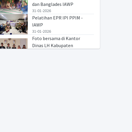
dan Banglades IAWP
31-01-2026
Pelatihan EPR IPI PPIM -
IAWP
31-01-2026
Foto bersama di Kantor
Dinas LH Kabupaten
Minahasa Utara
02-11-2025
Foto bersama Kepala Dinas
LH Kota Manado
01-11-2025
KIPKUP Indonesia
25-07-2025
Musyawarah Nasional
Pengukuhan Dewan
Pembina IPI PPIM periode
2025-2030 24 Juli 2025