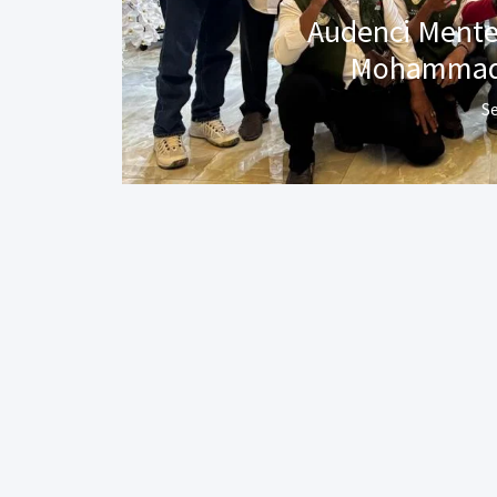
Audenci Mente
Mohammad 
S